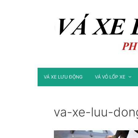
Chuyển
Chuyển
đến
đến
nội
nội
dung
dung
VÁ XE LƯU ĐỘNG
VÁ VỎ LỐP XE
va-xe-luu-don