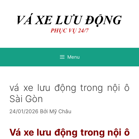
Chuyển
Chuyển
đến
đến
nội
nội
dung
dung
Menu
vá xe lưu động trong nội ô
Sài Gòn
24/01/2026
Bởi
Mỹ Châu
Vá xe lưu động trong nội ô