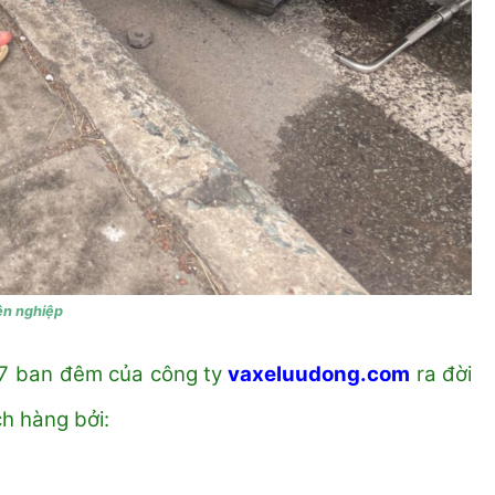
ên nghiệp
n 7 ban đêm của công ty
vaxeluudong.com
ra đời
ch hàng bởi: