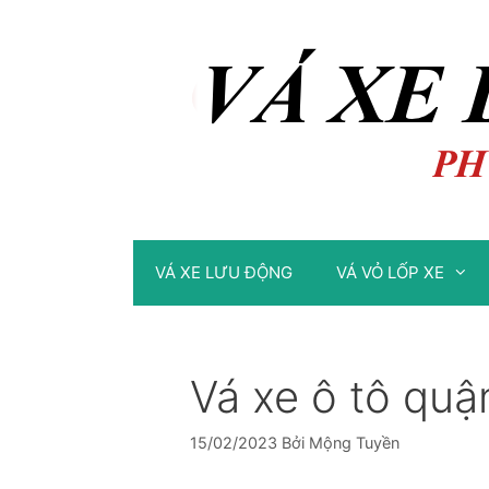
Chuyển
Chuyển
đến
đến
nội
nội
dung
dung
VÁ XE LƯU ĐỘNG
VÁ VỎ LỐP XE
Vá xe ô tô qu
15/02/2023
Bởi
Mộng Tuyền