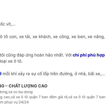
ốc vít,…
ô tô con, xe tải, xe khách, xe công, xe ben, xe nâng,
 tôi cũng đáp ứng hoàn hảo nhất. Với
chi phí phù hợp
oại xe ô tô.
9
mỗi khi xảy ra sự cố lốp trên đường, ở nhà, bãi xe,…
NG – CHẤT LƯỢNG CAO
 dong
,
va vo luu dong
ng cao
,
vá xe ô tô quận 7 ban đêm giá rẻ
,
vá xe ô tô quận 7 ban
đêm phục vụ 24/24