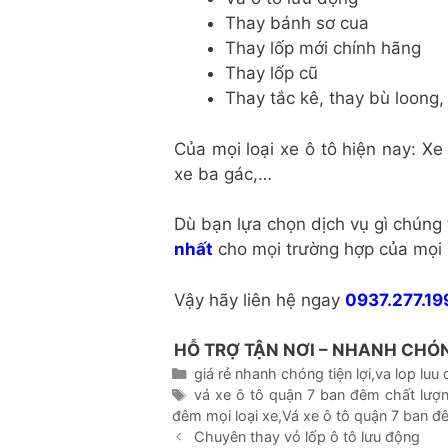
Thay bánh sơ cua
Thay lốp mới chính hãng
Thay lốp cũ
Thay tắc kê, thay bù loong, 
Của mọi loại xe ô tô hiện nay: Xe 
xe ba gác,…
Dù bạn lựa chọn dịch vụ gì chúng
nhất
cho mọi trường hợp của mọi l
Vậy hãy liên hệ ngay
0937.277.19
HỖ TRỢ TẬN NƠI – NHANH CHÓ
Danh
giá rẻ nhanh chóng tiện lợi
,
va lop luu
mục
Thẻ
vá xe ô tô quận 7 ban đêm chất lượ
đêm mọi loại xe
,
Vá xe ô tô quận 7 ban 
Chuyên thay vỏ lốp ô tô lưu động