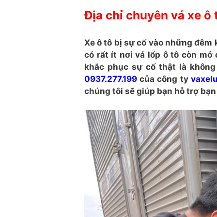
Địa chỉ chuyên vá xe ô
Xe ô tô bị sự cố vào những đêm k
có rất ít nơi vá lốp ô tô còn mở
khắc phục sự cố thật là không 
0937.277.199
của công ty
vaxel
chúng tôi sẽ giúp bạn hỗ trợ bạn 