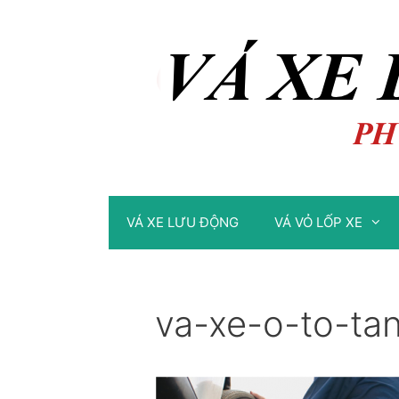
Chuyển
Chuyển
đến
đến
nội
nội
dung
dung
VÁ XE LƯU ĐỘNG
VÁ VỎ LỐP XE
va-xe-o-to-ta