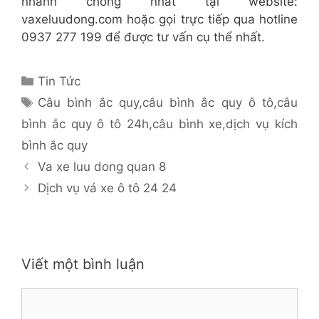
nhanh chóng nhất tại website:
vaxeluudong.com hoặc gọi trực tiếp qua hotline
0937 277 199 để được tư vấn cụ thể nhất.
Danh
Tin Tức
mục
Thẻ
Câu bình ắc quy
,
câu bình ắc quy ô tô
,
câu
bình ắc quy ô tô 24h
,
câu bình xe
,
dịch vụ kích
bình ắc quy
Va xe luu dong quan 8
Dịch vụ vá xe ô tô 24 24
Viết một bình luận
Bình
luận