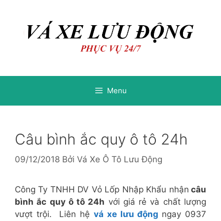
Chuyển
Chuyển
đến
đến
nội
nội
dung
dung
Menu
Câu bình ắc quy ô tô 24h
09/12/2018
Bởi
Vá Xe Ô Tô Lưu Động
Công Ty TNHH DV Vỏ Lốp Nhập Khẩu nhận
câu
bình ắc quy ô tô 24h
với giá rẻ và chất lượng
vượt trội. Liên hệ
vá xe lưu động
ngay 0937