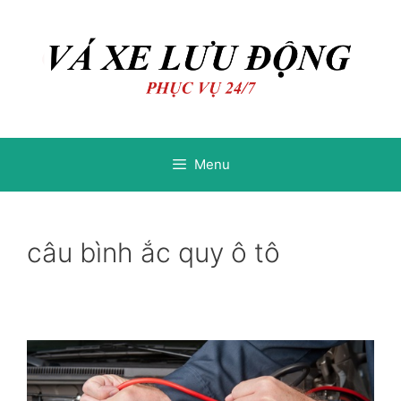
Chuyển
Chuyển
đến
đến
nội
nội
dung
dung
Menu
câu bình ắc quy ô tô