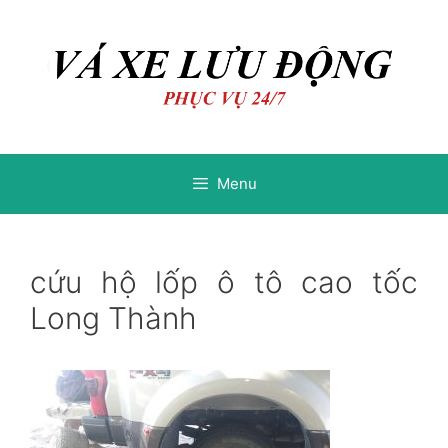
Chuyển
Chuyển
đến
đến
nội
nội
dung
dung
Menu
cứu hộ lốp ô tô cao tốc
Long Thành