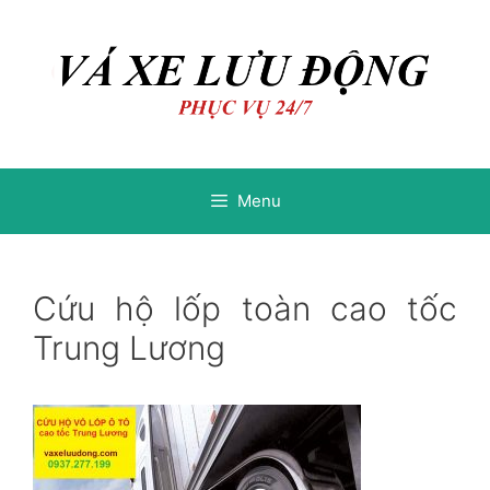
Chuyển
Chuyển
đến
đến
nội
nội
dung
dung
Menu
Cứu hộ lốp toàn cao tốc
Trung Lương