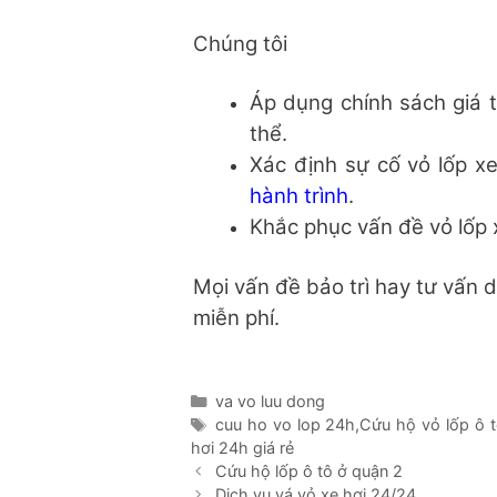
Chúng tôi
Áp dụng chính sách giá t
thể.
Xác định sự cố vỏ lốp xe
hành trình
.
Khắc phục vấn đề vỏ lốp
Mọi vấn đề bảo trì hay tư vấn 
miễn phí.
Danh
va vo luu dong
mục
Thẻ
cuu ho vo lop 24h
,
Cứu hộ vỏ lốp ô 
hơi 24h giá rẻ
Cứu hộ lốp ô tô ở quận 2
Dịch vụ vá vỏ xe hơi 24/24