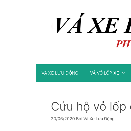
Chuyển
Chuyển
đến
đến
nội
nội
dung
dung
VÁ XE LƯU ĐỘNG
VÁ VỎ LỐP XE
Cứu hộ vỏ lốp 
20/06/2020
Bởi
Vá Xe Lưu Động