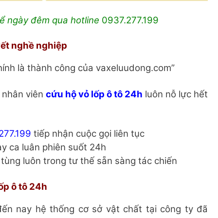
kể ngày đêm qua hotline
0937.277.199
yết nghề nghiệp
chính là thành công của vaxeluudong.com”
ể nhân viên
cứu hộ vỏ lốp ô tô 24h
luôn nỗ lực hết
277.199
tiếp nhận cuộc gọi liên tục
ay ca luân phiên suốt 24h
ụ tùng luôn trong tư thế sẵn sàng tác chiến
ốp ô tô 24h
đến nay hệ thống cơ sở vật chất tại công ty đã