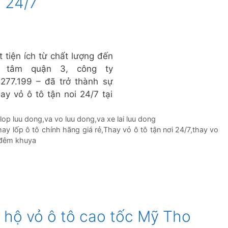
i 24/7
 tiện ích từ chất lượng đến
ng tâm quận 3, công ty
.277.199 – đã trở thành sự
ay vỏ ô tô tận noi 24/7 tại
 lop luu dong
,
va vo luu dong
,
va xe lai luu dong
hay lốp ô tô chính hãng giá rẻ
,
Thay vỏ ô tô tận nơi 24/7
,
thay vo
 đêm khuya
 hộ vỏ ô tô cao tốc Mỹ Tho