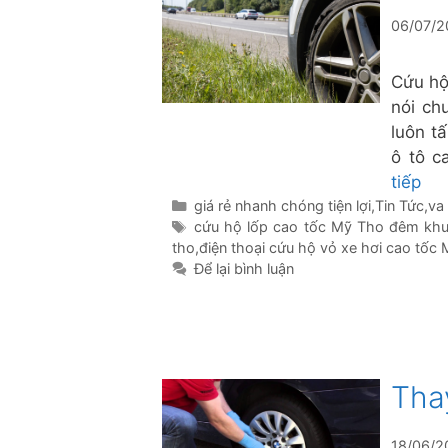
06/07/
Cứu hộ
nói ch
luôn t
ô tô c
tiếp
Danh
giá rẻ nhanh chóng tiện lợi
,
Tin Tức
,
va
mục
Thẻ
cứu hộ lốp cao tốc Mỹ Tho đêm kh
tho
,
điện thoại cứu hộ vỏ xe hơi cao tốc
Để lại bình luận
Tha
18/06/2