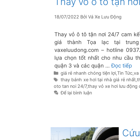
Thay vỏ ô tô tận nơ
18/07/2022
Bởi
Vá Xe Lưu Động
Thay vỏ ô tô tận nơi 24/7 cam kết
giá thành Tọa lạc tại tru
vaxeluudong.com – hotline 0937
lựa chọn tốt nhất cho nhu cầu th
quận 3 và các quận …
Đọc tiếp
Danh
giá rẻ nhanh chóng tiện lợi
,
Tin Tức
,
va
mục
Thẻ
thay bánh xe hơi tại nhà giá rẻ nhất
,
t
oto tan noi 24/7
,
thay vỏ xe hơi lưu động
Để lại bình luận
Cứu