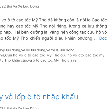
2022
Bởi
Vá Xe Lưu Động
 vỏ ô tô cao tốc Mỹ Tho đã không còn là nỗi lo Cao tốc
ung hay cao tốc Mỹ Tho nói riêng, lượng xe lưu thông
ấp nập. Hai bên đường lại vắng nên công tác cứu hộ vỏ
ao tốc Mỹ Tho khiến người điều khiển phương …
Đọc
 lop luu dong
,
va vo luu dong
,
va xe lai luu dong
uya
,
Cứu hộ vỏ ô tô cao tốc Mỹ Tho
,
cuu ho vo oto cao toc my
 Mỹ Tho khẩn cấp
,
vá ô tô cao tốc Mỹ Tho giá rẻ
y vỏ lốp ô tô nhập khẩu
022
Bởi
Vá Xe Lưu Động