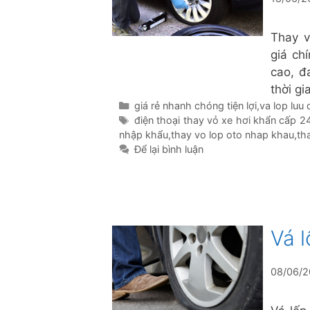
Thay v
giá ch
cao, đ
thời gi
Danh
giá rẻ nhanh chóng tiện lợi
,
va lop luu
mục
Thẻ
điện thoại thay vỏ xe hơi khẩn cấp 2
nhập khẩu
,
thay vo lop oto nhap khau
,
th
Để lại bình luận
Vá 
08/06/