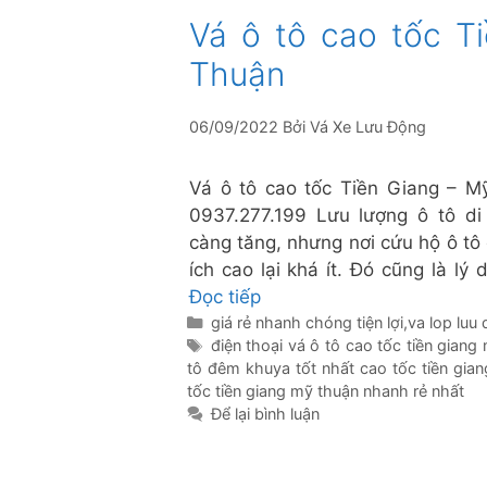
Vá ô tô cao tốc T
Thuận
06/09/2022
Bởi
Vá Xe Lưu Động
Vá ô tô cao tốc Tiền Giang – M
0937.277.199 Lưu lượng ô tô di
càng tăng, nhưng nơi cứu hộ ô tô 
ích cao lại khá ít. Đó cũng là lý
Đọc tiếp
Danh
giá rẻ nhanh chóng tiện lợi
,
va lop luu
mục
Thẻ
điện thoại vá ô tô cao tốc tiền gian
tô đêm khuya tốt nhất cao tốc tiền gia
tốc tiền giang mỹ thuận nhanh rẻ nhất
Để lại bình luận