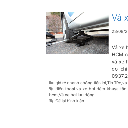
Vá 
23/08/
Vá xe 
HCM có
vá xe 
do chi
0937.2
Danh
giá rẻ nhanh chóng tiện lợi
,
Tin Tức
,
va
mục
Thẻ
điện thoại vá xe hơi đêm khuya tận 
hcm
,
Vá xe hơi lưu động
Để lại bình luận