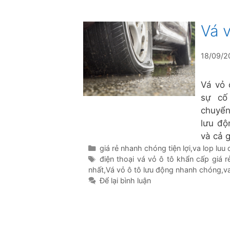
Vá 
18/09/2
Vá vỏ 
sự cố
chuyển
lưu độ
và cả 
Danh
giá rẻ nhanh chóng tiện lợi
,
va lop luu
mục
Thẻ
điện thoại vá vỏ ô tô khẩn cấp giá r
nhất
,
Vá vỏ ô tô lưu động nhanh chóng
,
v
Để lại bình luận