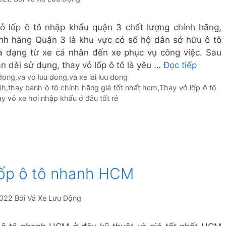
ỏ lốp ô tô nhập khẩu quận 3 chất lượng chính hãng,
ính hãng Quận 3 là khu vực có số hộ dân sở hữu ô tô
a dạng từ xe cá nhân đến xe phục vụ công việc. Sau
an dài sử dụng, thay vỏ lốp ô tô là yêu …
Đọc tiếp
 dong
,
va vo luu dong
,
va xe lai luu dong
4h
,
thay bánh ô tô chính hãng giá tốt nhất hcm
,
Thay vỏ lốp ô tô
ay vỏ xe hơi nhập khẩu ở đâu tốt rẻ
lốp ô tô nhanh HCM
2022
Bởi
Vá Xe Lưu Động