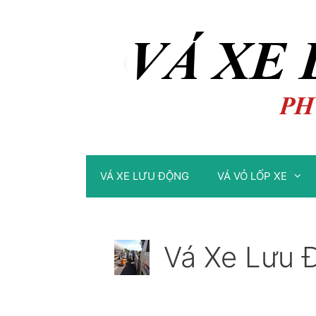
Chuyển
Chuyển
đến
đến
nội
nội
dung
dung
VÁ XE LƯU ĐỘNG
VÁ VỎ LỐP XE
Vá Xe Lưu 