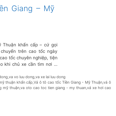
iền Giang – Mỹ
ỹ Thuận khẩn cấp – cứ gọi
 chuyển trên cao tốc ngày
cao tốc chuyên nghiệp, tiện
 do khi chủ xe cần tìm nơi …
 dong
,
va vo luu dong
,
va xe lai luu dong
g mỹ thuận khẩn cấp
,
Vá ô tô cao tốc Tiền Giang - Mỹ Thuận
,
vá ô
ng mỹ thuận
,
va oto cao toc tien giang - my thuan
,
vá xe hơi cao