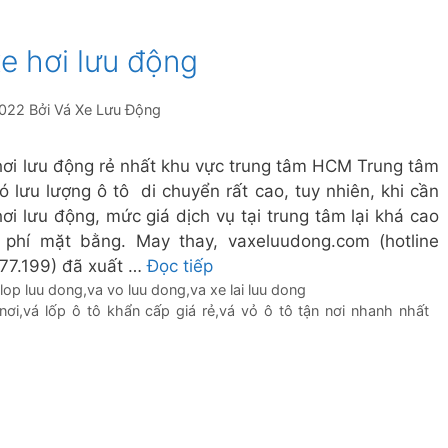
xe hơi lưu động
2022
Bởi
Vá Xe Lưu Động
hơi lưu động rẻ nhất khu vực trung tâm HCM Trung tâm
 lưu lượng ô tô di chuyển rất cao, tuy nhiên, khi cần
hơi lưu động, mức giá dịch vụ tại trung tâm lại khá cao
 phí mặt bằng. May thay, vaxeluudong.com (hotline
77.199) đã xuất …
Đọc tiếp
 lop luu dong
,
va vo luu dong
,
va xe lai luu dong
nơi
,
vá lốp ô tô khẩn cấp giá rẻ
,
vá vỏ ô tô tận nơi nhanh nhất