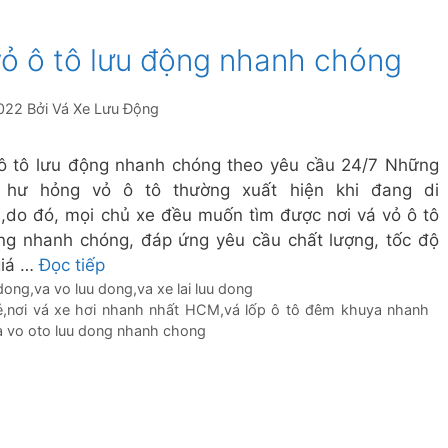
vỏ ô tô lưu động nhanh chóng
022
Bởi
Vá Xe Lưu Động
ô tô lưu động nhanh chóng theo yêu cầu 24/7 Những
 hư hỏng vỏ ô tô thường xuất hiện khi đang di
,do đó, mọi chủ xe đều muốn tìm được nơi vá vỏ ô tô
ng nhanh chóng, đáp ứng yêu cầu chất lượng, tốc độ
giá …
Đọc tiếp
 dong
,
va vo luu dong
,
va xe lai luu dong
ẻ
,
nơi vá xe hơi nhanh nhất HCM
,
vá lốp ô tô đêm khuya nhanh
a vo oto luu dong nhanh chong