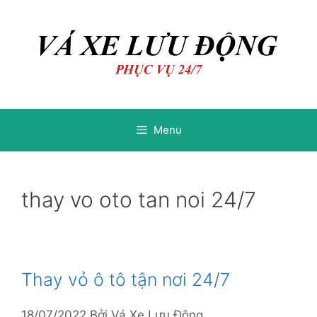
Chuyển
Chuyển
đến
đến
nội
nội
dung
dung
Menu
thay vo oto tan noi 24/7
Thay vỏ ô tô tận nơi 24/7
18/07/2022
Bởi
Vá Xe Lưu Động