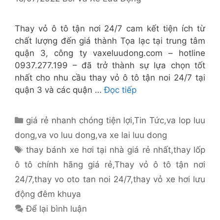
Thay vỏ ô tô tận nơi 24/7 cam kết tiện ích từ
chất lượng đến giá thành Tọa lạc tại trung tâm
quận 3, công ty vaxeluudong.com – hotline
0937.277.199 – đã trở thành sự lựa chọn tốt
nhất cho nhu cầu thay vỏ ô tô tận noi 24/7 tại
quận 3 và các quận …
Đọc tiếp
Danh
giá rẻ nhanh chóng tiện lợi
,
Tin Tức
,
va lop luu
mục
dong
,
va vo luu dong
,
va xe lai luu dong
Thẻ
thay bánh xe hơi tại nhà giá rẻ nhất
,
thay lốp
ô tô chính hãng giá rẻ
,
Thay vỏ ô tô tận nơi
24/7
,
thay vo oto tan noi 24/7
,
thay vỏ xe hơi lưu
động đêm khuya
Để lại bình luận