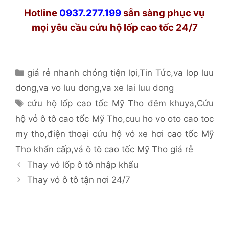
Hotline
0937.277.199
sẵn sàng phục vụ
mọi yêu cầu cứu hộ lốp cao tốc 24/7
Danh
giá rẻ nhanh chóng tiện lợi
,
Tin Tức
,
va lop luu
mục
dong
,
va vo luu dong
,
va xe lai luu dong
Thẻ
cứu hộ lốp cao tốc Mỹ Tho đêm khuya
,
Cứu
hộ vỏ ô tô cao tốc Mỹ Tho
,
cuu ho vo oto cao toc
my tho
,
điện thoại cứu hộ vỏ xe hơi cao tốc Mỹ
Tho khẩn cấp
,
vá ô tô cao tốc Mỹ Tho giá rẻ
Thay vỏ lốp ô tô nhập khẩu
Thay vỏ ô tô tận nơi 24/7