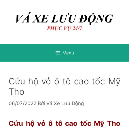
Chuyển
Chuyển
đến
đến
nội
nội
dung
dung
Menu
Cứu hộ vỏ ô tô cao tốc Mỹ
Tho
06/07/2022
Bởi
Vá Xe Lưu Động
Cứu hộ vỏ ô tô cao tốc Mỹ Tho