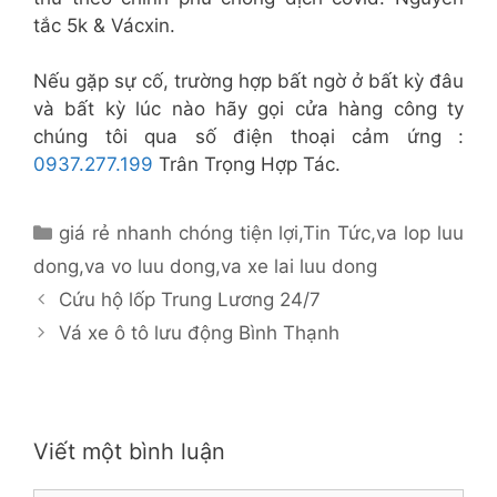
tắc 5k & Vácxin.
Nếu gặp sự cố, trường hợp bất ngờ ở bất kỳ đâu
và bất kỳ lúc nào hãy gọi cửa hàng công ty
chúng tôi qua số điện thoại cảm ứng :
0937.277.199
Trân Trọng Hợp Tác.
Danh
giá rẻ nhanh chóng tiện lợi
,
Tin Tức
,
va lop luu
mục
dong
,
va vo luu dong
,
va xe lai luu dong
Cứu hộ lốp Trung Lương 24/7
Vá xe ô tô lưu động Bình Thạnh
Viết một bình luận