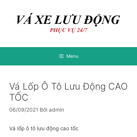
Chuyển
Chuyển
đến
đến
nội
nội
dung
dung
Menu
Vá Lốp Ô Tô Lưu Động CAO
TỐC
06/09/2021
Bởi
admin
Vá lốp ô tô lưu động cao tốc