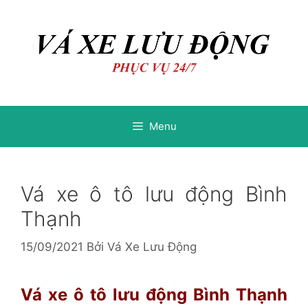
Chuyển
Chuyển
đến
đến
nội
nội
dung
dung
Menu
Vá xe ô tô lưu động Bình
Thạnh
15/09/2021
Bởi
Vá Xe Lưu Động
Vá xe ô tô lưu động Bình Thạnh