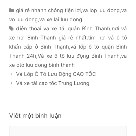
Danh
giá rẻ nhanh chóng tiện lợi
,
va lop luu dong
,
va
mục
vo luu dong
,
va xe lai luu dong
Thẻ
điện thoại vá xe tải quận Bình Thạnh
,
nơi vá
xe hơi Bình Thạnh giá rẻ nhất
,
tìm nơi vá ô tô
khẩn cấp ở Bình Thạnh
,
vá lốp ô tô quận Bình
Thạnh 24h
,
Vá xe ô tô lưu động Bình Thạnh
,
va
xe oto luu dong binh thanh
Vá Lốp Ô Tô Lưu Động CAO TỐC
Vá xe tải cao tốc Trung Lương
Viết một bình luận
Bình