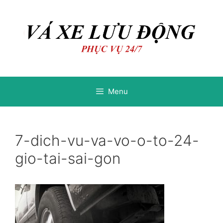
Chuyển
Chuyển
đến
đến
nội
nội
dung
dung
Menu
7-dich-vu-va-vo-o-to-24-
gio-tai-sai-gon