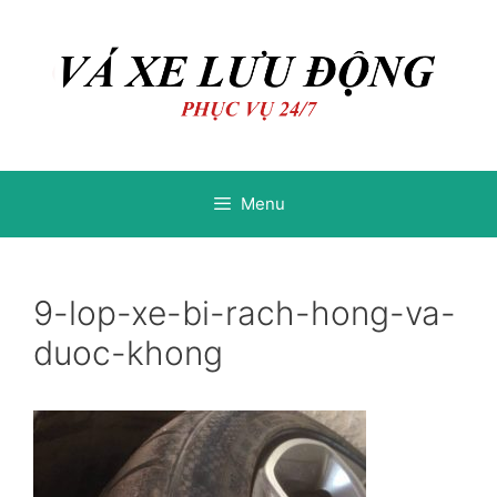
Chuyển
Chuyển
đến
đến
nội
nội
dung
dung
Menu
9-lop-xe-bi-rach-hong-va-
duoc-khong