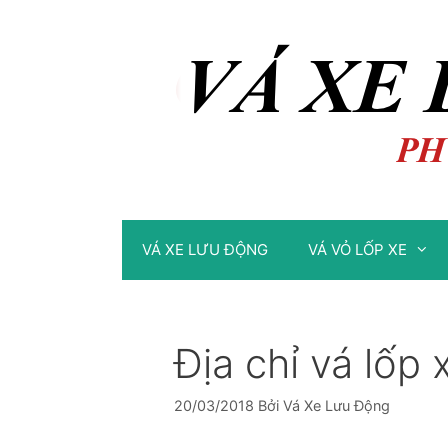
Chuyển
Chuyển
đến
đến
nội
nội
dung
dung
VÁ XE LƯU ĐỘNG
VÁ VỎ LỐP XE
Địa chỉ vá lốp 
20/03/2018
Bởi
Vá Xe Lưu Động