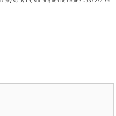
 cậy và uy tín, vui lòng liên hệ hotline 0937.277.199