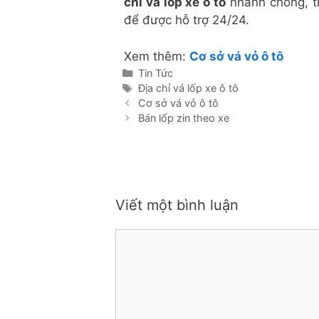
chỉ vá lốp xe ô tô
nhanh chóng, tin
để được hỗ trợ 24/24.
Xem thêm:
Cơ sở vá vỏ ô tô
Danh
Tin Tức
mục
Thẻ
Địa chỉ vá lốp xe ô tô
Cơ sở vá vỏ ô tô
Bán lốp zin theo xe
Viết một bình luận
Bình
luận