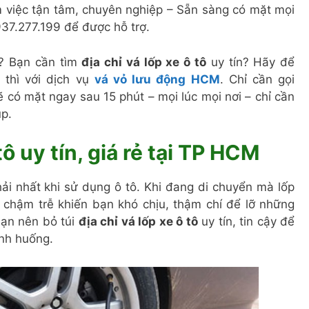
m việc tận tâm, chuyên nghiệp – Sẵn sàng có mặt mọi
0937.277.199 để được hỗ trợ.
? Bạn cần tìm
địa chỉ vá lốp xe ô tô
uy tín? Hãy để
 thì với dịch vụ
vá vỏ lưu động HCM
. Chỉ cần gọi
ẽ có mặt ngay sau 15 phút – mọi lúc mọi nơi – chỉ cần
úp.
tô uy tín, giá rẻ tại TP HCM
hải nhất khi sử dụng ô tô. Khi đang di chuyển mà lốp
 chậm trễ khiến bạn khó chịu, thậm chí để lỡ những
bạn nên bỏ túi
địa chỉ vá lốp xe ô tô
uy tín, tin cậy để
ình huống.