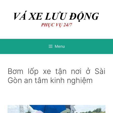
Chuyển
Chuyển
đến
đến
nội
nội
dung
dung
Menu
Bơm lốp xe tận nơi ở Sài
Gòn an tâm kinh nghiệm