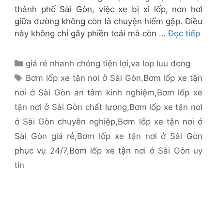
thành phố Sài Gòn, việc xe bị xì lốp, non hơi
giữa đường không còn là chuyện hiếm gặp. Điều
này không chỉ gây phiền toái mà còn …
Đọc tiếp
Danh
giá rẻ nhanh chóng tiện lợi
,
va lop luu dong
mục
Thẻ
Bơm lốp xe tận nơi ở Sài Gòn
,
Bơm lốp xe tận
nơi ở Sài Gòn an tâm kinh nghiệm
,
Bơm lốp xe
tận nơi ở Sài Gòn chất lượng
,
Bơm lốp xe tận nơi
ở Sài Gòn chuyên nghiệp
,
Bơm lốp xe tận nơi ở
Sài Gòn giá rẻ
,
Bơm lốp xe tận nơi ở Sài Gòn
phục vụ 24/7
,
Bơm lốp xe tận nơi ở Sài Gòn uy
tín