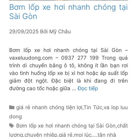
Bơm lốp xe hơi nhanh chóng tại
Sài Gòn
29/09/2025
Bởi
Mỹ Châu
Bơm lốp xe hơi nhanh chóng tại Sài Gòn –
vaxeluudong.com – 0937 277 199 Trong quá
trình di chuyển bằng ô tô, không ít lần bạn rơi
vào tình huống lốp xe bị xì hơi hoặc áp suất lốp
giảm đột ngột. Đặc biệt là khi đang đi trên
đường cao tốc hoặc giữa …
Đọc tiếp
Danh
giá rẻ nhanh chóng tiện lợi
,
Tin Tức
,
va lop luu
mục
dong
Thẻ
Bơm lốp xe hơi nhanh chóng tại Sài Gòn
,
chất
lượng
,
chuyên nhiệp
,
giá rẻ
,
mọi lúc...
,
tận nhà