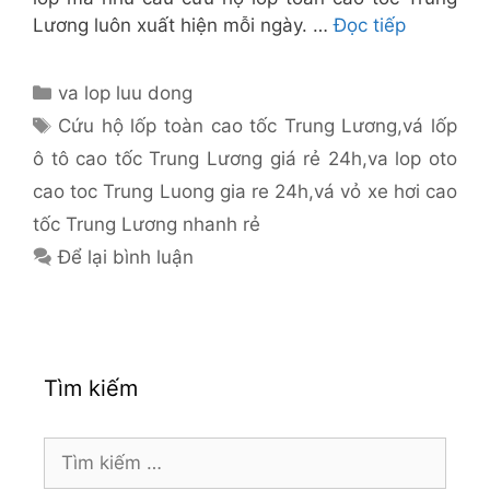
Lương luôn xuất hiện mỗi ngày. …
Đọc tiếp
Danh
va lop luu dong
mục
Thẻ
Cứu hộ lốp toàn cao tốc Trung Lương
,
vá lốp
ô tô cao tốc Trung Lương giá rẻ 24h
,
va lop oto
cao toc Trung Luong gia re 24h
,
vá vỏ xe hơi cao
tốc Trung Lương nhanh rẻ
Để lại bình luận
Tìm kiếm
Tìm
kiếm