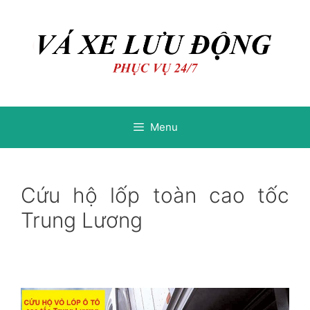
Chuyển
Chuyển
đến
đến
nội
nội
dung
dung
Menu
Cứu hộ lốp toàn cao tốc
Trung Lương