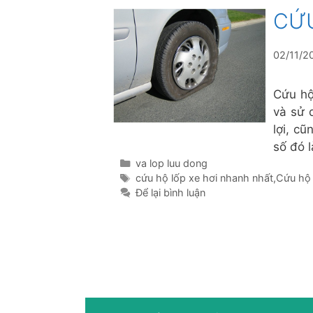
CỨU
02/11/2
Cứu hộ
và sử 
lợi, c
số đó 
Danh
va lop luu dong
mục
Thẻ
cứu hộ lốp xe hơi nhanh nhất
,
Cứu hộ 
Để lại bình luận