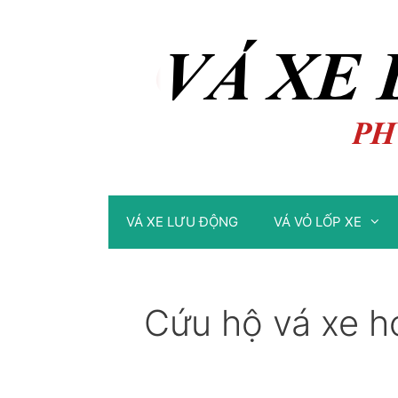
Chuyển
Chuyển
đến
đến
nội
nội
dung
dung
VÁ XE LƯU ĐỘNG
VÁ VỎ LỐP XE
Cứu hộ vá xe h