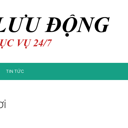
TIN TỨC
ơi