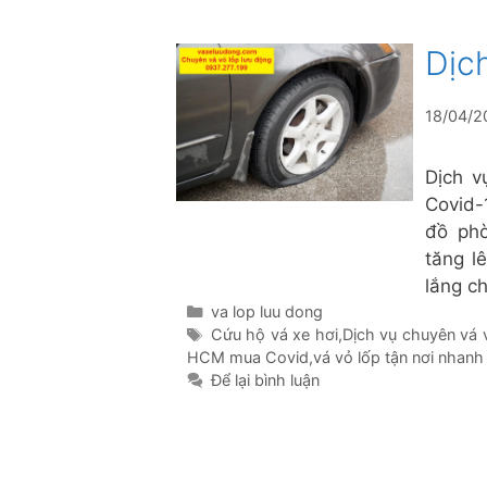
Dịc
18/04/2
Dịch v
Covid-
đồ phò
tăng l
lắng c
Danh
va lop luu dong
mục
Thẻ
Cứu hộ vá xe hơi
,
Dịch vụ chuyên vá 
HCM mua Covid
,
vá vỏ lốp tận nơi nhanh
Để lại bình luận