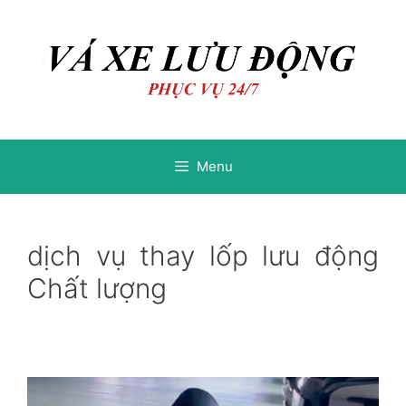
Chuyển
Chuyển
đến
đến
nội
nội
dung
dung
Menu
dịch vụ thay lốp lưu động
Chất lượng