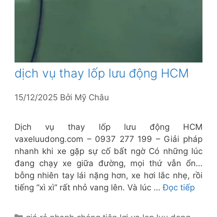
dịch vụ thay lốp lưu động HCM
15/12/2025
Bởi
Mỹ Châu
Dịch vụ thay lốp lưu động HCM
vaxeluudong.com – 0937 277 199 – Giải pháp
nhanh khi xe gặp sự cố bất ngờ Có những lúc
đang chạy xe giữa đường, mọi thứ vẫn ổn…
bỗng nhiên tay lái nặng hơn, xe hơi lắc nhẹ, rồi
tiếng “xì xì” rất nhỏ vang lên. Và lúc …
Đọc tiếp
Danh