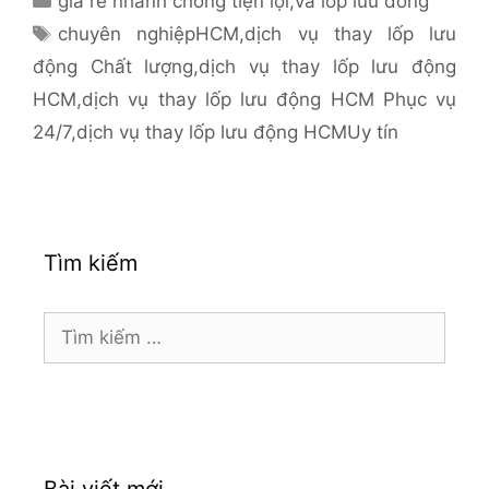
giá rẻ nhanh chóng tiện lợi
,
va lop luu dong
mục
Thẻ
chuyên nghiệpHCM
,
dịch vụ thay lốp lưu
động Chất lượng
,
dịch vụ thay lốp lưu động
HCM
,
dịch vụ thay lốp lưu động HCM Phục vụ
24/7
,
dịch vụ thay lốp lưu động HCMUy tín
Tìm kiếm
Tìm
kiếm
cho:
Bài viết mới