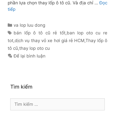
phần lựa chọn thay lốp ô tô cũ. Và địa chỉ …
Đọc
tiếp
Danh
va lop luu dong
mục
Thẻ
bán lốp ô tô cũ rẻ tốt
,
ban lop oto cu re
tot
,
dịch vụ thay vỏ xe hơi giá rẻ HCM
,
Thay lốp ô
tô cũ
,
thay lop oto cu
Để lại bình luận
Tìm kiếm
Tìm
kiếm
cho: