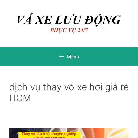
Chuyển
Chuyển
đến
đến
nội
nội
dung
dung
Menu
dịch vụ thay vỏ xe hơi giá rẻ
HCM