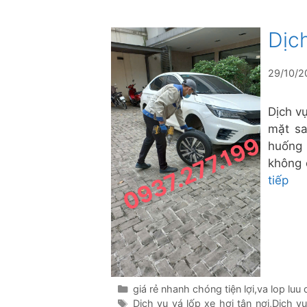
Dịch
29/10/2
Dịch v
mặt sa
huống 
không 
tiếp
Danh
giá rẻ nhanh chóng tiện lợi
,
va lop luu
mục
Thẻ
Dịch vụ vá lốp xe hơi tận nơi
,
Dịch vụ