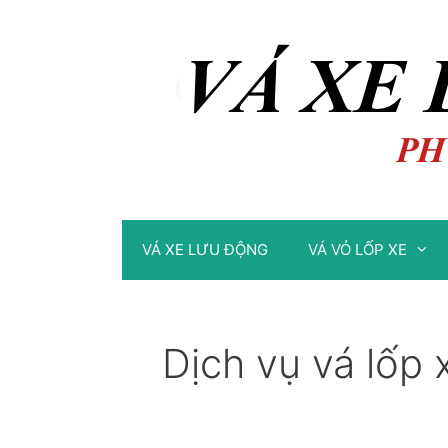
Chuyển
Chuyển
đến
đến
nội
nội
dung
dung
VÁ XE LƯU ĐỘNG
VÁ VỎ LỐP XE
Dịch vụ vá lốp 