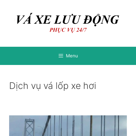
Chuyển
Chuyển
đến
đến
nội
nội
dung
dung
Menu
Dịch vụ vá lốp xe hơi