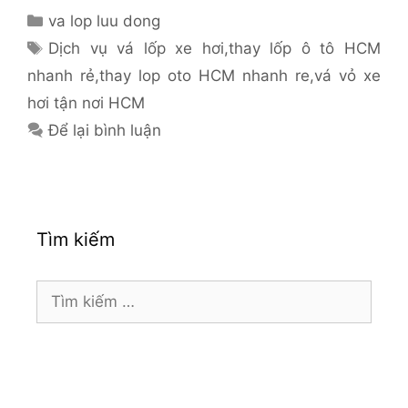
Danh
va lop luu dong
mục
Thẻ
Dịch vụ vá lốp xe hơi
,
thay lốp ô tô HCM
nhanh rẻ
,
thay lop oto HCM nhanh re
,
vá vỏ xe
hơi tận nơi HCM
Để lại bình luận
Tìm kiếm
Tìm
kiếm
cho: