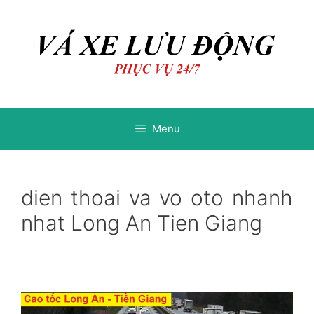
Chuyển
Chuyển
đến
đến
nội
nội
dung
dung
Menu
dien thoai va vo oto nhanh
nhat Long An Tien Giang