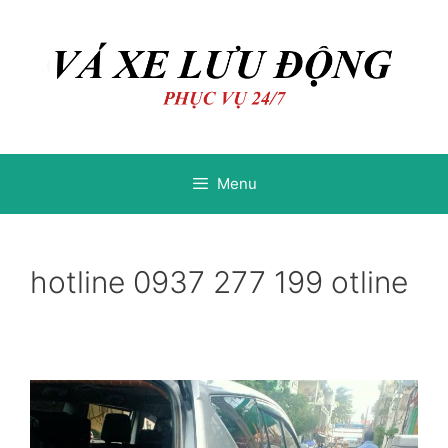
Chuyển
Chuyển
đến
đến
nội
nội
dung
dung
Menu
hotline 0937 277 199 otline