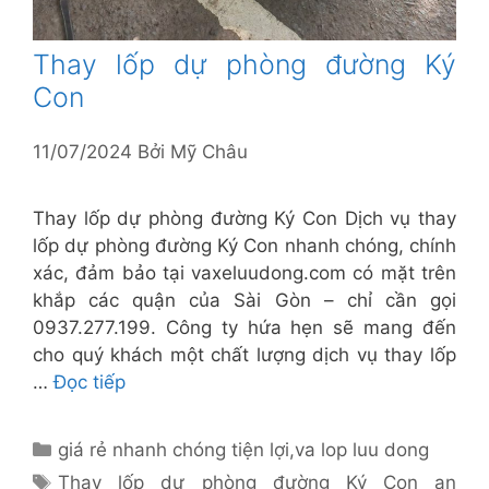
Thay lốp dự phòng đường Ký
Con
11/07/2024
Bởi
Mỹ Châu
Thay lốp dự phòng đường Ký Con Dịch vụ thay
lốp dự phòng đường Ký Con nhanh chóng, chính
xác, đảm bảo tại vaxeluudong.com có mặt trên
khắp các quận của Sài Gòn – chỉ cần gọi
0937.277.199. Công ty hứa hẹn sẽ mang đến
cho quý khách một chất lượng dịch vụ thay lốp
…
Đọc tiếp
Danh
giá rẻ nhanh chóng tiện lợi
,
va lop luu dong
mục
Thẻ
Thay lốp dự phòng đường Ký Con an