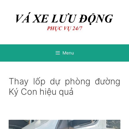
Chuyển
Chuyển
đến
đến
nội
nội
dung
dung
Menu
Thay lốp dự phòng đường
Ký Con hiệu quả