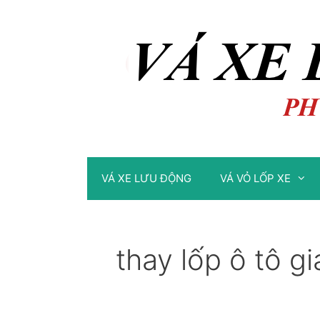
Chuyển
Chuyển
đến
đến
nội
nội
dung
dung
VÁ XE LƯU ĐỘNG
VÁ VỎ LỐP XE
thay lốp ô tô g