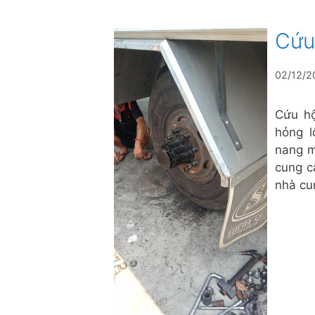
Cứu
02/12/2
Cứu hộ
hỏng l
nang m
cung c
nhà c