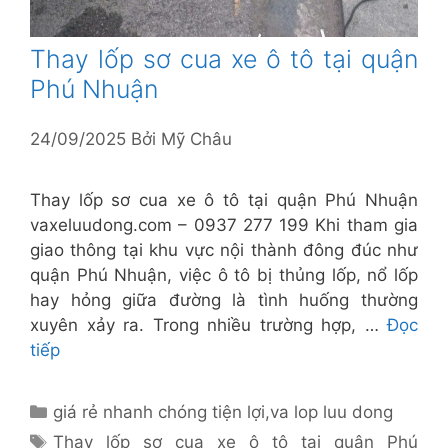
Thay lốp sơ cua xe ô tô tại quận
Phú Nhuận
24/09/2025
Bởi
Mỹ Châu
Thay lốp sơ cua xe ô tô tại quận Phú Nhuận
vaxeluudong.com – 0937 277 199 Khi tham gia
giao thông tại khu vực nội thành đông đúc như
quận Phú Nhuận, việc ô tô bị thủng lốp, nổ lốp
hay hỏng giữa đường là tình huống thường
xuyên xảy ra. Trong nhiều trường hợp, …
Đọc
tiếp
Danh
giá rẻ nhanh chóng tiện lợi
,
va lop luu dong
mục
Thẻ
Thay lốp sơ cua xe ô tô tại quận Phú