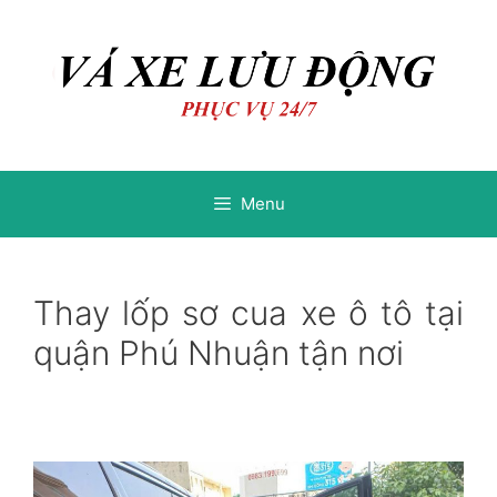
Chuyển
Chuyển
đến
đến
nội
nội
dung
dung
Menu
Thay lốp sơ cua xe ô tô tại
quận Phú Nhuận tận nơi