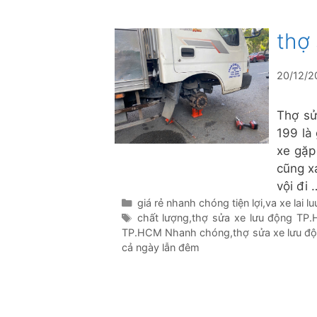
thợ
20/12/2
Thợ sử
199 là 
xe gặp
cũng x
vội đi
Danh
giá rẻ nhanh chóng tiện lợi
,
va xe lai l
mục
Thẻ
chất lượng
,
thợ sửa xe lưu động TP
TP.HCM Nhanh chóng
,
thợ sửa xe lưu đ
cả ngày lẫn đêm