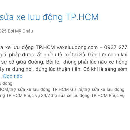
 sửa xe lưu động TP.HCM
025
Bởi
Mỹ Châu
a xe lưu động TP.HCM vaxeluudong.com – 0937 277
giải pháp được rất nhiều tài xế tại Sài Gòn lựa chọn khi
 sự cố giữa đường. Bởi lẽ, không phải lúc nào xe hỏng
ảy ra đúng nơi, đúng lúc thuận tiện. Có khi là sáng sớm
 …
Đọc tiếp
uu dong
.HCM
,
thợ sửa xe lưu động TP.HCM Giá rẻ
,
thợ sửa xe lưu động
ộng TP.HCM Phục vụ 24/7
,
thợ sửa xe lưu động TP.HCM Phục vụ