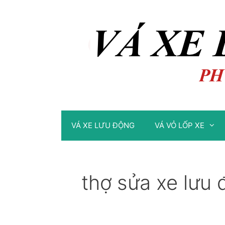
Chuyển
Chuyển
đến
đến
nội
nội
dung
dung
VÁ XE LƯU ĐỘNG
VÁ VỎ LỐP XE
thợ sửa xe lưu