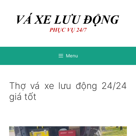
Chuyển
Chuyển
đến
đến
nội
nội
dung
dung
Menu
Thợ vá xe lưu động 24/24
giá tốt