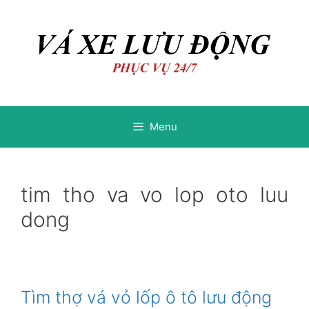
Chuyển
Chuyển
đến
đến
nội
nội
dung
dung
Menu
tim tho va vo lop oto luu
dong
Tìm thợ vá vỏ lốp ô tô lưu động