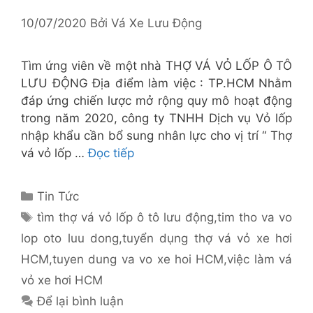
10/07/2020
Bởi
Vá Xe Lưu Động
Tìm ứng viên về một nhà THỢ VÁ VỎ LỐP Ô TÔ
LƯU ĐỘNG Địa điểm làm việc : TP.HCM Nhằm
đáp ứng chiến lược mở rộng quy mô hoạt động
trong năm 2020, công ty TNHH Dịch vụ Vỏ lốp
nhập khẩu cần bổ sung nhân lực cho vị trí “ Thợ
vá vỏ lốp …
Đọc tiếp
Danh
Tin Tức
mục
Thẻ
tìm thợ vá vỏ lốp ô tô lưu động
,
tim tho va vo
lop oto luu dong
,
tuyển dụng thợ vá vỏ xe hơi
HCM
,
tuyen dung va vo xe hoi HCM
,
việc làm vá
vỏ xe hơi HCM
Để lại bình luận