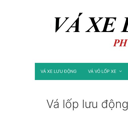
Chuyển
Chuyển
đến
đến
nội
nội
dung
dung
VÁ XE LƯU ĐỘNG
VÁ VỎ LỐP XE
Vá lốp lưu động