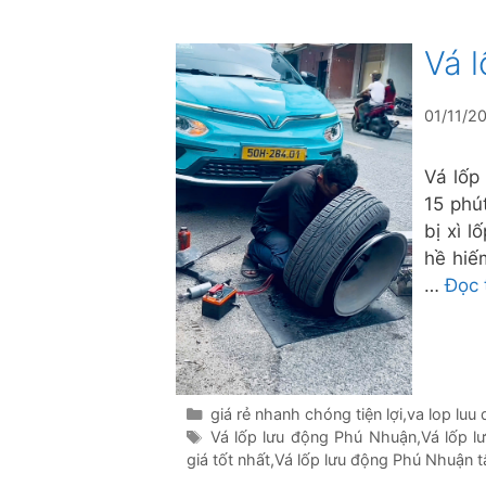
Vá 
01/11/2
Vá lốp
15 phú
bị xì 
hề hiế
…
Đọc 
Danh
giá rẻ nhanh chóng tiện lợi
,
va lop luu
mục
Thẻ
Vá lốp lưu động Phú Nhuận
,
Vá lốp 
giá tốt nhất
,
Vá lốp lưu động Phú Nhuận t