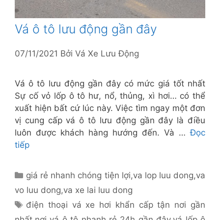
Vá ô tô lưu động gần đây
07/11/2021
Bởi
Vá Xe Lưu Động
Vá ô tô lưu động gần đây có mức giá tốt nhất
Sự cố vỏ lốp ô tô hư, nổ, thủng, xì hơi… có thể
xuất hiện bất cứ lúc này. Việc tìm ngay một đơn
vị cung cấp vá ô tô lưu động gần đây là điều
luôn được khách hàng hướng đến. Và …
Đọc
tiếp
Danh
giá rẻ nhanh chóng tiện lợi
,
va lop luu dong
,
va
mục
vo luu dong
,
va xe lai luu dong
Thẻ
điện thoại vá xe hơi khẩn cấp tận nơi gần
nhất
,
nơi vá ô tô nhanh rẻ 24h gần đây
,
vá lốp ô