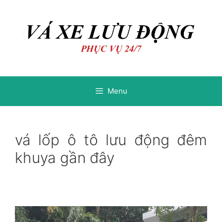
Chuyển
Chuyển
đến
đến
nội
nội
dung
dung
Menu
vá lốp ô tô lưu động đêm
khuya gần đây