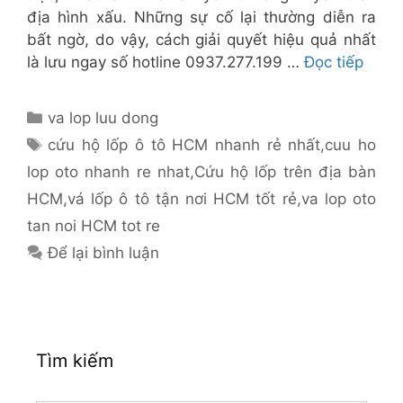
địa hình xấu. Những sự cố lại thường diễn ra
bất ngờ, do vậy, cách giải quyết hiệu quả nhất
là lưu ngay số hotline 0937.277.199 …
Đọc tiếp
Danh
va lop luu dong
mục
Thẻ
cứu hộ lốp ô tô HCM nhanh rẻ nhất
,
cuu ho
lop oto nhanh re nhat
,
Cứu hộ lốp trên địa bàn
HCM
,
vá lốp ô tô tận nơi HCM tốt rẻ
,
va lop oto
tan noi HCM tot re
Để lại bình luận
Tìm kiếm