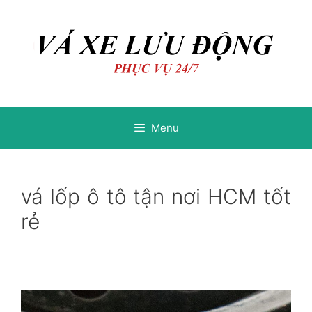
Chuyển
Chuyển
đến
đến
nội
nội
dung
dung
Menu
vá lốp ô tô tận nơi HCM tốt
rẻ