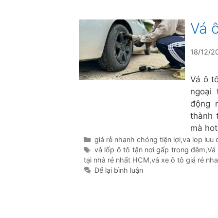
Vá 
18/12/2
Vá ô t
ngoại 
động n
thành 
mà hot
Danh
giá rẻ nhanh chóng tiện lợi
,
va lop luu
mục
Thẻ
vá lốp ô tô tận nơi gấp trong đêm
,
Vá 
tại nhà rẻ nhất HCM
,
vá xe ô tô giá rẻ nh
Để lại bình luận