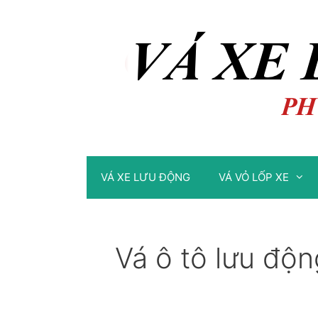
Chuyển
Chuyển
đến
đến
nội
nội
dung
dung
VÁ XE LƯU ĐỘNG
VÁ VỎ LỐP XE
Vá ô tô lưu độ