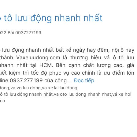
ô tô lưu động nhanh nhất
022
Bởi
0937277199
ô lưu động nhanh nhất bất kể ngày hay đêm, nội ô hay
thành Vaxeluudong.com là thương hiệu vá ô tô lưu
hanh nhất tại HCM. Bên cạnh chất lượng cao, giá
tiết kiệm thì tốc độ phục vụ cao chính là ưu điểm lớn
line 0937.277.199 của công …
Đọc tiếp
 dong
,
va vo luu dong
,
va xe lai luu dong
ô tô lưu động nhanh nhất
,
va oto luu dong nhanh nhat
,
vá xe hơi
anh