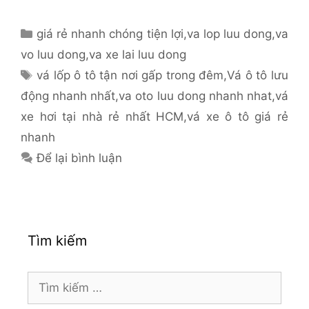
Danh
giá rẻ nhanh chóng tiện lợi
,
va lop luu dong
,
va
mục
vo luu dong
,
va xe lai luu dong
Thẻ
vá lốp ô tô tận nơi gấp trong đêm
,
Vá ô tô lưu
động nhanh nhất
,
va oto luu dong nhanh nhat
,
vá
xe hơi tại nhà rẻ nhất HCM
,
vá xe ô tô giá rẻ
nhanh
Để lại bình luận
Tìm kiếm
Tìm
kiếm