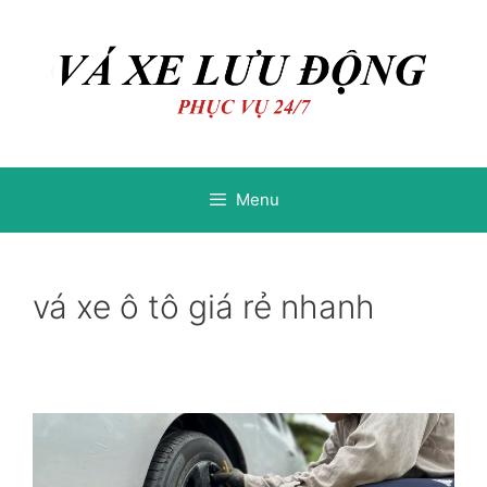
Chuyển
Chuyển
đến
đến
nội
nội
dung
dung
Menu
vá xe ô tô giá rẻ nhanh