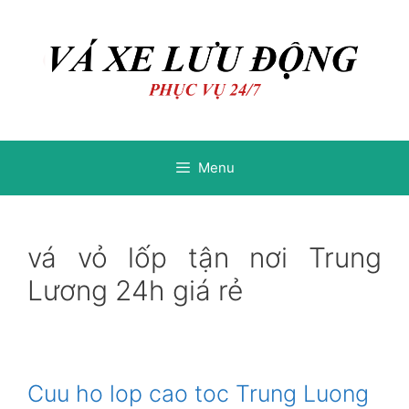
Chuyển
Chuyển
đến
đến
nội
nội
dung
dung
Menu
vá vỏ lốp tận nơi Trung
Lương 24h giá rẻ
Cuu ho lop cao toc Trung Luong