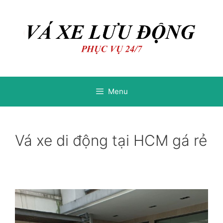
Chuyển
Chuyển
đến
đến
nội
nội
dung
dung
Menu
Vá xe di động tại HCM gá rẻ