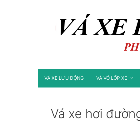
Chuyển
Chuyển
đến
đến
nội
nội
dung
dung
VÁ XE LƯU ĐỘNG
VÁ VỎ LỐP XE
Vá xe hơi đườn