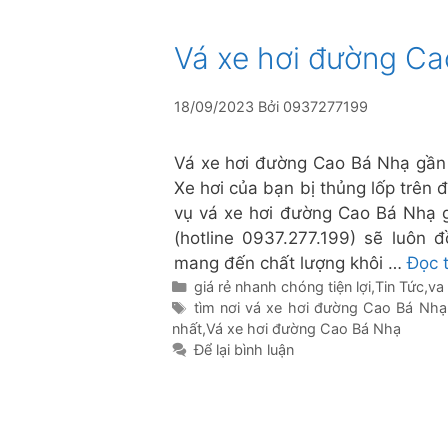
Vá xe hơi đường C
18/09/2023
Bởi
0937277199
Vá xe hơi đường Cao Bá Nhạ gần n
Xe hơi của bạn bị thủng lốp trên
vụ vá xe hơi đường Cao Bá Nhạ 
(hotline 0937.277.199) sẽ luôn 
mang đến chất lượng khôi …
Đọc 
Danh
giá rẻ nhanh chóng tiện lợi
,
Tin Tức
,
va
mục
Thẻ
tìm nơi vá xe hơi đường Cao Bá Nhạ
nhất
,
Vá xe hơi đường Cao Bá Nhạ
Để lại bình luận