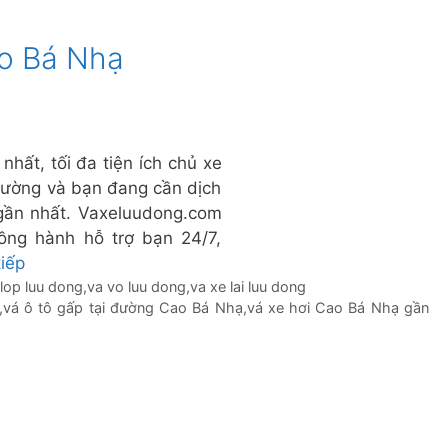
ao Bá Nhạ
hất, tối đa tiện ích chủ xe
 đường và bạn đang cần dịch
gần nhất. Vaxeluudong.com
đồng hành hỗ trợ bạn 24/7,
tiếp
 lop luu dong
,
va vo luu dong
,
va xe lai luu dong
,
vá ô tô gấp tại đường Cao Bá Nhạ
,
vá xe hơi Cao Bá Nhạ gần