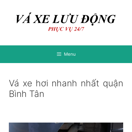
Chuyển
Chuyển
đến
đến
nội
nội
dung
dung
Menu
Vá xe hơi nhanh nhất quận
Bình Tân