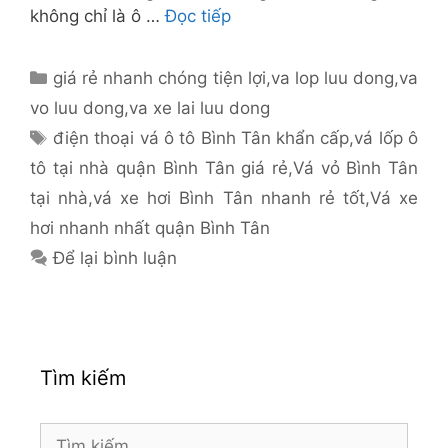
không chỉ là ô …
Đọc tiếp
Danh
giá rẻ nhanh chóng tiện lợi
,
va lop luu dong
,
va
mục
vo luu dong
,
va xe lai luu dong
Thẻ
điện thoại vá ô tô Bình Tân khẩn cấp
,
vá lốp ô
tô tại nhà quận Bình Tân giá rẻ
,
Vá vỏ Bình Tân
tại nhà
,
vá xe hơi Bình Tân nhanh rẻ tốt
,
Vá xe
hơi nhanh nhất quận Bình Tân
Để lại bình luận
Tìm kiếm
Tìm