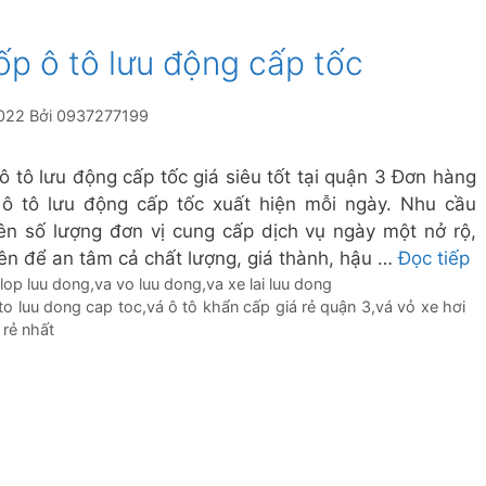
ốp ô tô lưu động cấp tốc
022
Bởi
0937277199
 ô tô lưu động cấp tốc giá siêu tốt tại quận 3 Đơn hàng
 ô tô lưu động cấp tốc xuất hiện mỗi ngày. Nhu cầu
ên số lượng đơn vị cung cấp dịch vụ ngày một nở rộ,
iên để an tâm cả chất lượng, giá thành, hậu …
Đọc tiếp
 lop luu dong
,
va vo luu dong
,
va xe lai luu dong
to luu dong cap toc
,
vá ô tô khẩn cấp giá rẻ quận 3
,
vá vỏ xe hơi
 rẻ nhất