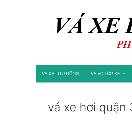
Chuyển
Chuyển
đến
đến
nội
nội
dung
dung
VÁ XE LƯU ĐỘNG
VÁ VỎ LỐP XE
vá xe hơi quận 