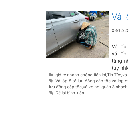
Vá l
06/12/2
Vá lốp
vá lốp
tăng n
tuy nh
Danh
giá rẻ nhanh chóng tiện lợi
,
Tin Tức
,
va
mục
Thẻ
Vá lốp ô tô lưu động cấp tốc
,
va lop o
lưu động cấp tốc
,
vá xe hơi quận 3 nhanh
Để lại bình luận