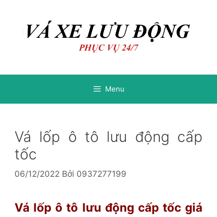
Chuyển
Chuyển
đến
đến
nội
nội
dung
dung
Menu
Vá lốp ô tô lưu động cấp
tốc
06/12/2022
Bởi
0937277199
Vá lốp ô tô lưu động cấp tốc giá