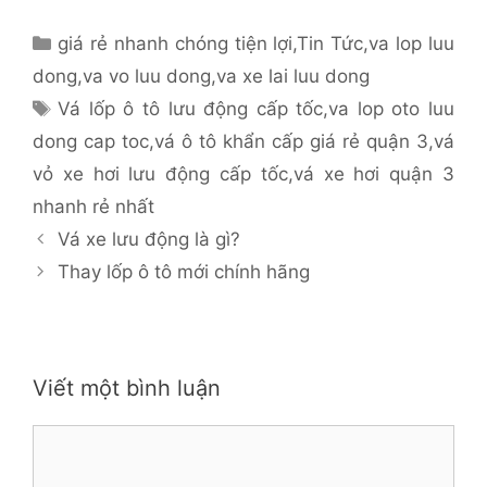
Danh
giá rẻ nhanh chóng tiện lợi
,
Tin Tức
,
va lop luu
mục
dong
,
va vo luu dong
,
va xe lai luu dong
Thẻ
Vá lốp ô tô lưu động cấp tốc
,
va lop oto luu
dong cap toc
,
vá ô tô khẩn cấp giá rẻ quận 3
,
vá
vỏ xe hơi lưu động cấp tốc
,
vá xe hơi quận 3
nhanh rẻ nhất
Vá xe lưu động là gì?
Thay lốp ô tô mới chính hãng
Viết một bình luận
Bình
luận