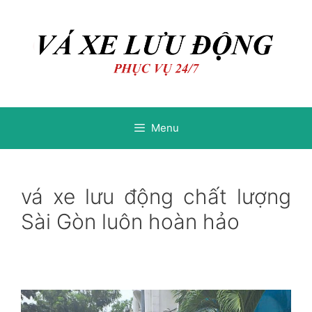
Chuyển
Chuyển
đến
đến
nội
nội
dung
dung
Menu
vá xe lưu động chất lượng
Sài Gòn luôn hoàn hảo