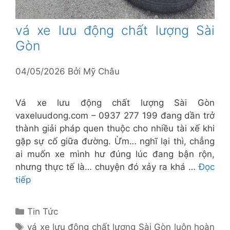
vá xe lưu động chất lượng Sài
Gòn
04/05/2026
Bởi
Mỹ Châu
Vá xe lưu động chất lượng Sài Gòn
vaxeluudong.com – 0937 277 199 đang dần trở
thành giải pháp quen thuộc cho nhiều tài xế khi
gặp sự cố giữa đường. Ừm… nghĩ lại thì, chẳng
ai muốn xe mình hư đúng lúc đang bận rộn,
nhưng thực tế là… chuyện đó xảy ra khá …
Đọc
tiếp
Danh
Tin Tức
mục
Thẻ
vá xe lưu động chất lượng Sài Gòn luôn hoàn