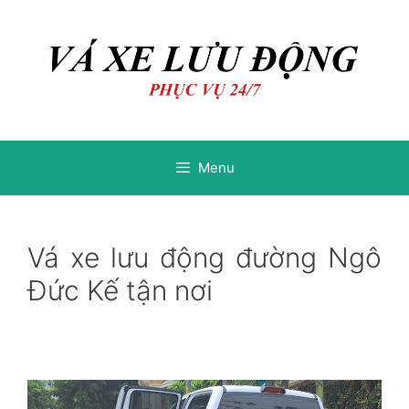
Chuyển
Chuyển
đến
đến
nội
nội
dung
dung
Menu
Vá xe lưu động đường Ngô
Đức Kế tận nơi