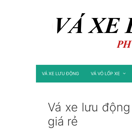
Chuyển
Chuyển
đến
đến
nội
nội
dung
dung
VÁ XE LƯU ĐỘNG
VÁ VỎ LỐP XE
Vá xe lưu độn
giá rẻ