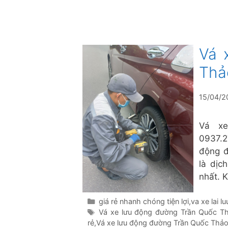
Vá 
Thả
15/04/2
Vá xe
0937.2
động đ
là dịc
nhất. 
Danh
giá rẻ nhanh chóng tiện lợi
,
va xe lai l
mục
Thẻ
Vá xe lưu động đường Trần Quốc T
rẻ
,
Vá xe lưu động đường Trần Quốc Thả