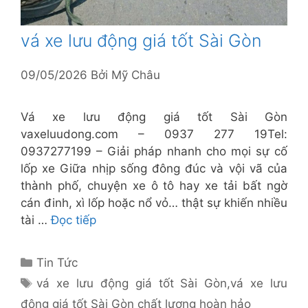
vá xe lưu động giá tốt Sài Gòn
09/05/2026
Bởi
Mỹ Châu
Vá xe lưu động giá tốt Sài Gòn
vaxeluudong.com – 0937 277 19Tel:
0937277199 – Giải pháp nhanh cho mọi sự cố
lốp xe Giữa nhịp sống đông đúc và vội vã của
thành phố, chuyện xe ô tô hay xe tải bất ngờ
cán đinh, xì lốp hoặc nổ vỏ… thật sự khiến nhiều
tài …
Đọc tiếp
Danh
Tin Tức
mục
Thẻ
vá xe lưu động giá tốt Sài Gòn
,
vá xe lưu
động giá tốt Sài Gòn chất lượng hoàn hảo