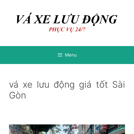
Chuyển
Chuyển
đến
đến
nội
nội
dung
dung
Menu
vá xe lưu động giá tốt Sài
Gòn