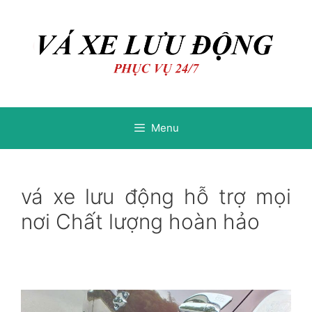
Chuyển
Chuyển
đến
đến
nội
nội
dung
dung
Menu
vá xe lưu động hỗ trợ mọi
nơi Chất lượng hoàn hảo