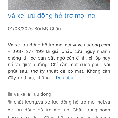
vá xe lưu động hỗ trợ mọi nơi
01/03/2026
Bởi
Mỹ Châu
Vá xe lưu động hỗ trợ mọi nơi vaxeluudong.com
– 0937 277 199 là giải pháp cứu nguy nhanh
chóng khi xe bạn bất ngờ cán đinh, xì lốp hay
nổ vỏ giữa đường. Chỉ cần một cuộc gọi… vài
phút sau, thợ kỹ thuật đã có mặt. Không cần
đẩy xe đi xa, không …
Đọc tiếp
Danh
va xe lai luu dong
mục
Thẻ
chất lượng
,
vá xe lưu động hỗ trợ mọi nơi
,
vá
xe lưu động hỗ trợ mọi nơi Chất lượng hoàn
hảo
,
vá xe lưu động hỗ trợ mọi nơi Nhanh