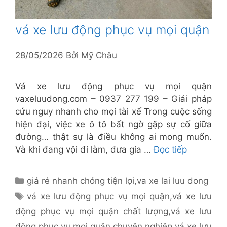
vá xe lưu động phục vụ mọi quận
28/05/2026
Bởi
Mỹ Châu
Vá xe lưu động phục vụ mọi quận
vaxeluudong.com – 0937 277 199 – Giải pháp
cứu nguy nhanh cho mọi tài xế Trong cuộc sống
hiện đại, việc xe ô tô bất ngờ gặp sự cố giữa
đường… thật sự là điều không ai mong muốn.
Và khi đang vội đi làm, đưa gia …
Đọc tiếp
Danh
giá rẻ nhanh chóng tiện lợi
,
va xe lai luu dong
mục
Thẻ
vá xe lưu động phục vụ mọi quận
,
vá xe lưu
động phục vụ mọi quận chất lượng
,
vá xe lưu
động phục vụ mọi quận chuyên nghiệp
,
vá xe lưu