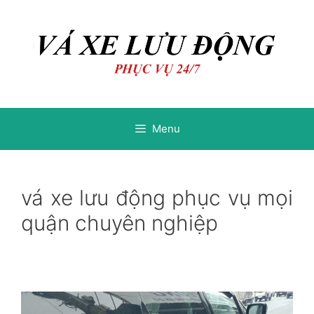
Chuyển
Chuyển
đến
đến
nội
nội
dung
dung
Menu
vá xe lưu động phục vụ mọi
quận chuyên nghiệp